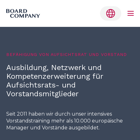
Me
Tog
Skip
to
Belgium
content
BEFÄHIGUNG VON AUFSICHTSRAT UND VORSTAND
Denmark
Ausbildung, Netzwerk und
Finland
Kompetenzerweiterung für
Germany
Aufsichtsrats- und
Vorstandsmitglieder
Netherlands
Norway
Seit 2011 haben wir durch unser intensives
Sweden
Vorstandstraining mehr als 10.000 europäische
Manager und Vorstände ausgebildet.
English