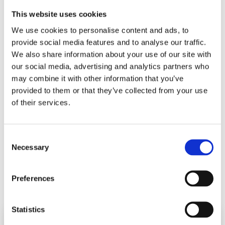
exklusiven Vorstandsgremium
This website uses cookies
Das Board Forum richtet sich an Sie, wenn Sie Ihr
We use cookies to personalise content and ads, to
Netzwerk innerhalb von Vorstandskreisen
provide social media features and to analyse our traffic.
optimieren möchten.
We also share information about your use of our site with
our social media, advertising and analytics partners who
4 physische Forum-Veranstaltungen pro
may combine it with other information that you’ve
Jahr
provided to them or that they’ve collected from your use
4 Online-Masterclasses der Chicago Booth
of their services.
School of Business
Vorstandsforum und Zugang zu
Vorstandskreisen
Consent
Necessary
Selection
MEHR ÜBER DAS BOARD FORUM ERFAHREN
Preferences
Statistics